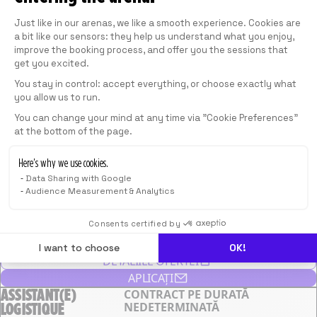
DETALIILE OFERTEI
Consent Management Platform: Personali
APLICAȚI
Just like in our arenas, we like a smooth experience. Cookies are
CUSTOMER SUCCESS
a bit like our sensors: they help us understand what you enjoy,
CONTRACT PE DURATĂ
improve the booking process, and offer you the sessions that
MANAGER JUNIOR
NEDETERMINATĂ
get you excited.
Sediu EVA, Paris
You stay in control: accept everything, or choose exactly what
DETALIILE OFERTEI
you allow us to run.
Axeptio consent
APLICAȚI
You can change your mind at any time via "Cookie Preferences"
STAGE COMPTABILITÉ CLIENTS
INTERNSHIP
at the bottom of the page.
ÉVÈNEMENTIEL
Sediu EVA, Paris
Here’s why we use cookies.
DETALIILE OFERTEI
Data Sharing with Google
Audience Measurement & Analytics
APLICAȚI
CRM MANAGER
CONTRACT PE DURATĂ
H/F
NEDETERMINATĂ
Consents certified by
Sediu EVA, Paris
I want to choose
OK!
DETALIILE OFERTEI
APLICAȚI
ASSISTANT(E)
CONTRACT PE DURATĂ
LOGISTIQUE
NEDETERMINATĂ