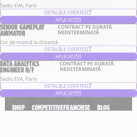
Sediu EVA, Paris
DETALIILE OFERTEI
APLICAȚI
SENIOR GAMEPLAY
CONTRACT PE DURATĂ
ANIMATOR
NEDETERMINATĂ
Loc de muncă la distanță
DETALIILE OFERTEI
APLICAȚI
DATA ANALYTICS
CONTRACT PE DURATĂ
ENGINEER H/F
NEDETERMINATĂ
Sediu EVA, Paris
DETALIILE OFERTEI
APLICAȚI
SHOP
COMPETITIVE
FRANCHISE
BLOG
Rezervă
Deschide o franciză
Unde să joci?
Competiție
Prețuri
Contactează-ne
Jocurile noastre
Cariere
RABBIDS: COLOR CHAOS
Termeni și condiții