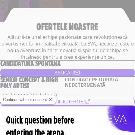
OFERTELE NOASTRE
Alătură-te unei echipe pasionate care revoluționează
divertismentul în realitate virtuală. La EVA, fiecare zi este o
nouă aventură în care inovația și spiritul de echipă se
întâlnesc pentru a crea experiențe unice.
CANDIDATURĂ SPONTANĂ
APLICAȚI
SENIOR CONCEPT & HIGH
CONTRACT PE DURATĂ
POLY ARTIST
NEDETERMINATĂ
Loc de muncă la distanță
Continue without consent
DETALIILE OFERTEI
APLICAȚI
BRAND
CONTRACT PE DURATĂ
Quick question before
MANAGER
NEDETERMINATĂ
entering the arena.
Sediu EVA, Paris