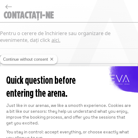
CONTACTAȚI-NE
Pentru o cerere de închiriere sau organizare de
evenimente, dați click
aici
.
Prenume
Continue without consent
Quick question before
Nume
entering the arena.
E-mail
Consent Management Platform: Personali
Just like in our arenas, we like a smooth experience. Cookies are
a bit like our sensors: they help us understand what you enjoy,
improve the booking process, and offer you the sessions that
Telefon
get you excited.
You stay in control: accept everything, or choose exactly what
you allow us to run.
Axeptio consent