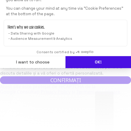
Locații preferate
You can change your mind at any time via "Cookie Preferences"
at the bottom of the page.
Mesaj
Here’s why we use cookies.
Data Sharing with Google
Audience Measurement & Analytics
Consents certified by
Pentru a organiza un eveniment privat, vă rugăm să completați
I want to choose
OK!
formularul de mai jos. Echipa noastră vă va contacta pentru a
discuta detaliile și a vă oferi o ofertă personalizată.
CONFIRMAȚI
Acest site este protejat de reCAPTCHA de la
Google.
Consultați
Privacy Policy
și
Termeni de utilizare
.