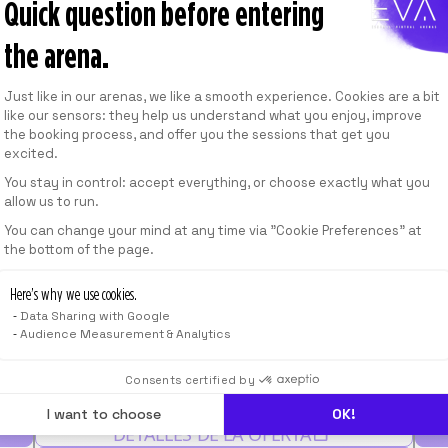
Quick question before entering
the arena.
Consent Management Platform: Personalize
NUESTRAS OFERTAS
Just like in our arenas, we like a smooth experience. Cookies are a bit
like our sensors: they help us understand what you enjoy, improve
the booking process, and offer you the sessions that get you
excited.
e a un equipo apasionado que revoluciona el entretenimien
You stay in control: accept everything, or choose exactly what you
alidad virtual. En EVA, cada día es una nueva aventura donde
allow us to run.
Axeptio consent
ión y el espíritu de equipo se unen para crear experiencias
SENIOR CONCEPT & HIGH POLY ARTIST
BR
You can change your mind at any time via "Cookie Preferences" at
CDI
the bottom of the page.
Trabajo a distancia
EVA 
DETALLES DE LA OFERTA
Here’s why we use cookies.
Data Sharing with Google
POSTULAR
Audience Measurement & Analytics
R
STAGE COMPTABILITÉ CLIENTS
CR
CDI
PRÁCTICAS
ÉVÈNEMENTIEL
EVA 
Consents certified by
EVA Headquarters, París
I want to choose
OK!
DETALLES DE LA OFERTA