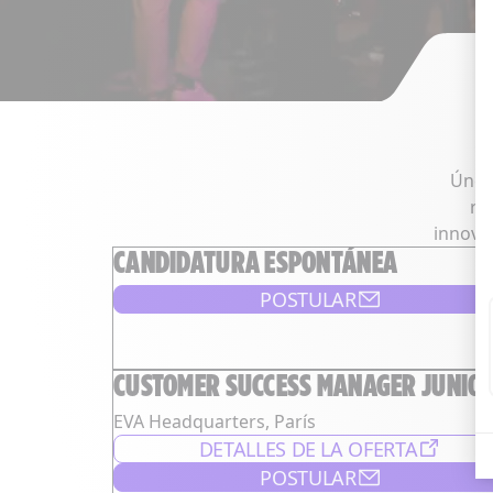
Únet
re
innovac
CANDIDATURA ESPONTÁNEA
POSTULAR
CUSTOMER SUCCESS MANAGER JUNIO
EVA Headquarters, París
DETALLES DE LA OFERTA
POSTULAR