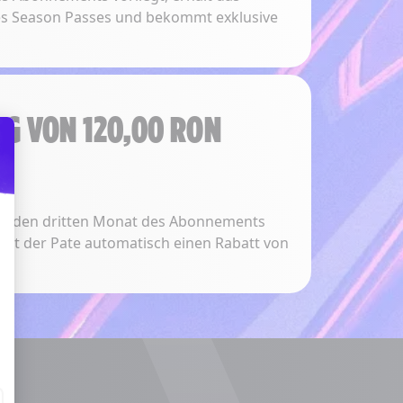
es Season Passes und bekommt exklusive
G VON 120,00 RON
auf den dritten Monat des Abonnements
 Your Options
hält der Pate automatisch einen Rabatt von