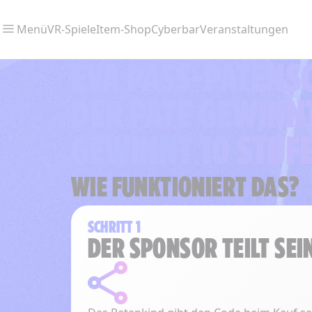
Menü
VR-Spiele
Item-Shop
Cyberbar
Veranstaltungen
EVA PASS-PATENS
DER PATE GEWINN
GEWINNT 10 STUFE
WIE FUNKTIONIERT DAS?
SCHRITT 1
DER SPONSOR TEILT SEI