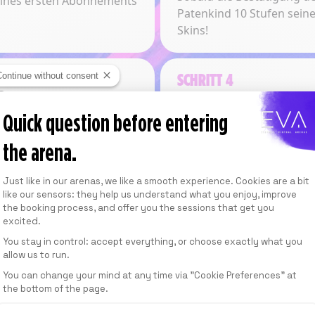
eines ersten Abonnements
Patenkind 10 Stufen sein
Skins!
SCHRITT 4
Continue without consent
ONATE
VERKLEINERUN
Quick question before entering
the arena.
Auf die Monatsrate, die 
Consent Management Platform: Personalize
rei aufeinanderfolgende
Just like in our arenas, we like a smooth experience. Cookies are a bit
des Patenkindes folgt, er
like our sensors: they help us understand what you enjoy, improve
120,00 RON.
the booking process, and offer you the sessions that get you
excited.
You stay in control: accept everything, or choose exactly what you
allow us to run.
Axeptio consent
You can change your mind at any time via "Cookie Preferences" at
the bottom of the page.